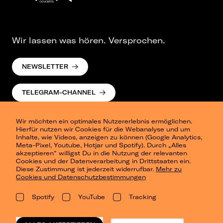
Wir lassen was hören. Versprochen.
NEWSLETTER
TELEGRAM-CHANNEL
Wir möchten ein optimales Nutzererlebnis ermöglichen.
Hierfür nutzen wir Cookies für die Webanalyse und um
Inhalte, wie Videos, anzeigen zu können (Google Analytics,
Meta-Pixel, Youtube, Hotjar und Spotify). Durch „Alles
akzeptieren“ willigst Du in die Nutzung der relevanten
Cookies und der Datenverarbeitung in Drittstaaten ein.
Presse
Diese Zustimmung ist jederzeit widerrufbar.
Mehr zu
Berlin
Cookies und Datenschutzbestimmungen
Dresden
Leipzig
Spotify
YouTube
Tracking
Konzertsommer Petersberg
Alle Städte
Vergangene Shows