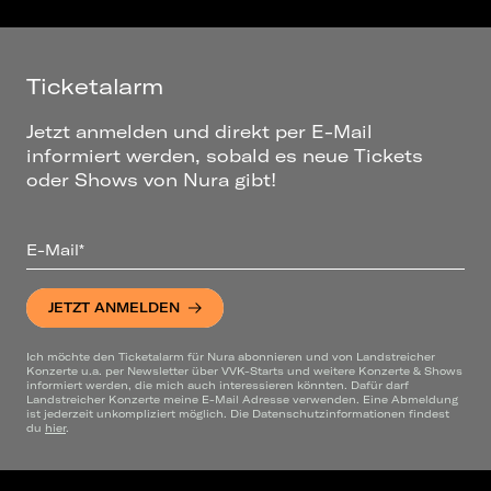
Ticketalarm
Jetzt anmelden und direkt per E-Mail
informiert werden, sobald es neue Tickets
oder Shows von Nura gibt!
E-Mail*
JETZT ANMELDEN
Ich möchte den Ticketalarm für Nura abonnieren und von Landstreicher
Konzerte u.a. per Newsletter über VVK-Starts und weitere Konzerte & Shows
informiert werden, die mich auch interessieren könnten. Dafür darf
Landstreicher Konzerte meine E-Mail Adresse verwenden. Eine Abmeldung
ist jederzeit unkompliziert möglich. Die Datenschutzinformationen findest
du
hier
.