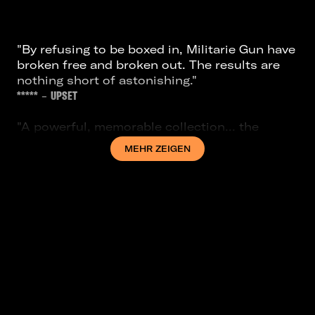
"By refusing to be boxed in, Militarie Gun have
broken free and broken out. The results are
nothing short of astonishing."
*****
-
UPSET
"A powerful, memorable collection... the
standout band of the current hardcore punk
MEHR ZEIGEN
scene."
****
-
NME
"A potent balancing act of grit, vulnerability
and melody."
****
-
DIY
"Stunning, genre-defying debut." -
KKKK
-
Kerrang!
"Subverting the expectations of hardcore like
Fucked Up and Touche Amore before them,
though sonically an outlier, Militarie Gun are
something harder for the indie kid and an