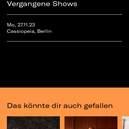
29/11 - Cologne, DE - Gebaude 9
Vergangene Shows
30/11 - Hamburg, DE - Headcrash
1/12 - Lille, FR - Aeronef
3/12 - Bristol, UK - Thekla *
Mo, 27.11.23
4/12 - Manchester, UK - YES *
Cassiopeia, Berlin
5/12 - London, UK - Tufnell Park Dome *
8/12 - Leeds, UK - Brudenell Social Club *
9/12 - Glasgow, UK - Mono *
10/12 - Dublin, IE - The Workman's Club *
* w/ Spiritual Cramp
Das könnte dir auch gefallen