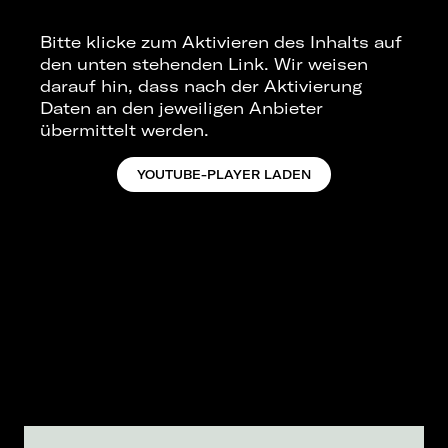
opportunity for the hardcore set to come up
for air." -
The Line Of Best Fit
Bitte klicke zum Aktivieren des Inhalts auf
den unten stehenden Link. Wir weisen
"It’s shaping up to be a definitive statement
darauf hin, dass nach der Aktivierung
from the group." -
CLASH
Daten an den jeweiligen Anbieter
übermittelt werden.
Los Angeles' Militarie Gun today announce a
headline tour of both the UK and EU for later
YOUTUBE-PLAYER LADEN
this year, their first full set of European dates
following the release of their critically
acclaimed debut album Life Under The Gun
earlier in the summer via Loma Vista
Recordings.
Life Under The Gun’s 12 tracks - including
previously shared singles "
Do It Faster
," "
Very
High
," and "
Will Logic
" along with a new
version of their 2022 track "Big
Disappointment” - take all of the best part of
Militarie Gun’s earlier work and amp them up