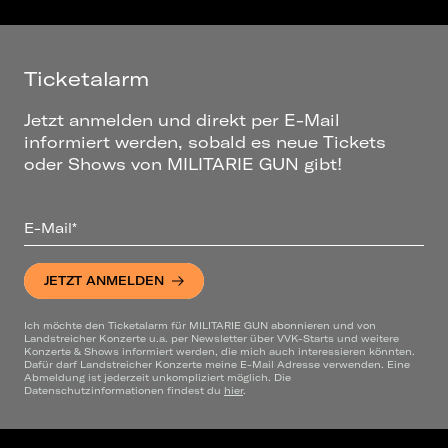
Ticketalarm
Jetzt anmelden und direkt per E-Mail
informiert werden, sobald es neue Tickets
oder Shows von MILITARIE GUN gibt!
E-Mail*
JETZT ANMELDEN
Ich möchte den Ticketalarm für MILITARIE GUN abonnieren und von
Landstreicher Konzerte u.a. per Newsletter über VVK-Starts und weitere
Konzerte & Shows informiert werden, die mich auch interessieren könnten.
Dafür darf Landstreicher Konzerte meine E-Mail Adresse verwenden. Eine
Abmeldung ist jederzeit unkompliziert möglich. Die
Datenschutzinformationen findest du
hier
.