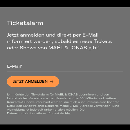
Ticketalarm
Jetzt anmelden und direkt per E-Mail
informiert werden, sobald es neue Tickets
oder Shows von MAËL & JONAS gibt!
E-Mail*
JETZT ANMELDEN
Ich möchte den Ticketalarm für MAËL & JONAS abonnieren und von
Landstreicher Konzerte u.a. per Newsletter über VVK-Starts und weitere
Konzerte & Shows informiert werden, die mich auch interessieren könnten.
Dafür darf Landstreicher Konzerte meine E-Mail Adresse verwenden. Eine
Abmeldung ist jederzeit unkompliziert möglich. Die
Datenschutzinformationen findest du
hier
.