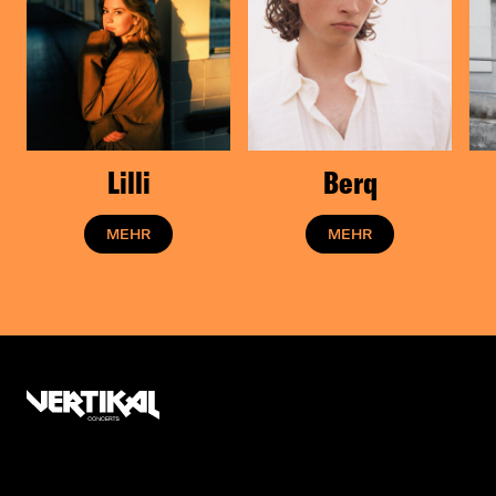
Auf „TWO SPOONS SUGAR“ nehmen uns
MAËL
& JONAS
auf ihrer Reise des Erwachsenwerdens
mit. So handelt das Album von Ups und
Downs, von Zukunftsängsten, den großen und
kleinen Dingen im Leben und dass es letztlich
in allem Negativen etwas Positives gibt.
Ihr zweites Album „TWO SPOONS SUGAR“
erschien am 21. Februar. Anschließend
Lilli
Berq
präsentierten es
MAËL & JONAS
live vor ihren Fans.
Im Dezember geht die TWO SPOONS SUGAR
MEHR
MEHR
TOUR in eine zweite Runde!