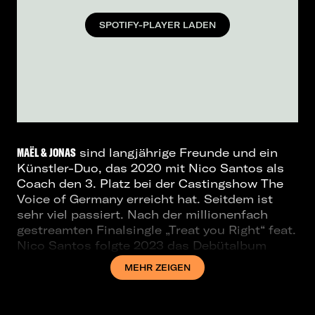
SPOTIFY-PLAYER LADEN
MAËL & JONAS
sind langjährige Freunde und ein
Künstler-Duo, das 2020 mit Nico Santos als
Coach den 3. Platz bei der Castingshow The
Voice of Germany erreicht hat. Seitdem ist
sehr viel passiert. Nach der millionenfach
gestreamten Finalsingle „Treat you Right“ feat.
Nico Santos folgte 2023 das Debütalbum
„rocket science“, das auf Platz #77 in den
MEHR ZEIGEN
Deutschen Charts einstieg.
Das Duo hat bereits mit ihren erfolgreichen
Songs „I Swear To God“, „Simp“ und „Hey