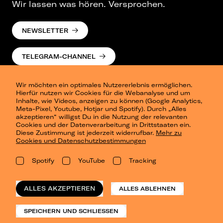
Wir lassen was hören. Versprochen.
NEWSLETTER
TELEGRAM-CHANNEL
Wir möchten ein optimales Nutzererlebnis ermöglichen.
Hierfür nutzen wir Cookies für die Webanalyse und um
Inhalte, wie Videos, anzeigen zu können (Google Analytics,
Meta-Pixel, Youtube, Hotjar und Spotify). Durch „Alles
akzeptieren“ willigst Du in die Nutzung der relevanten
Cookies und der Datenverarbeitung in Drittstaaten ein.
Presse
Diese Zustimmung ist jederzeit widerrufbar.
Mehr zu
Berlin
Cookies und Datenschutzbestimmungen
Dresden
Leipzig
Spotify
YouTube
Tracking
Konzertsommer Petersberg
Alle Städte
Vergangene Shows
ALLES AKZEPTIEREN
ALLES ABLEHNEN
o_team
Datenschutz
SPEICHERN UND SCHLIESSEN
Impressum