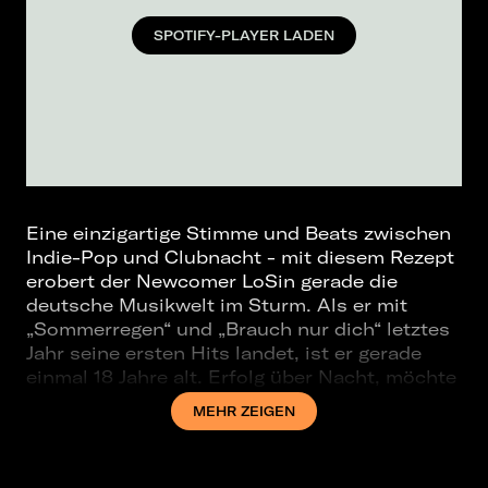
SPOTIFY-PLAYER LADEN
Eine einzigartige Stimme und Beats zwischen
Indie-Pop und Clubnacht - mit diesem Rezept
erobert der Newcomer LoSin gerade die
deutsche Musikwelt im Sturm. Als er mit
„Sommerregen“ und „Brauch nur dich“ letztes
Jahr seine ersten Hits landet, ist er gerade
einmal 18 Jahre alt. Erfolg über Nacht, möchte
man meinen, aber tatsächlich sitzt LoSin
MEHR ZEIGEN
schon mit vier Jahren zum ersten Mal am
Klavier. Fast Forward: knapp zehn Jahre
später macht LoSin in seinem Schlafzimmer