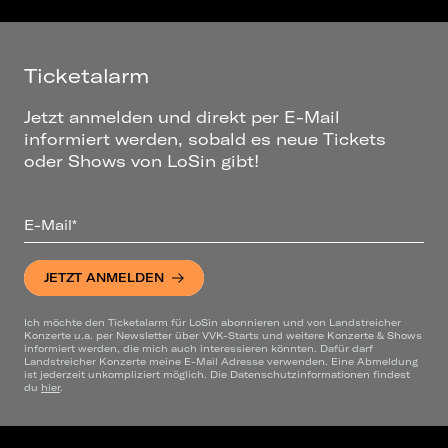
Ticketalarm
Jetzt anmelden und direkt per E-Mail
informiert werden, sobald es neue Tickets
oder Shows von LoSin gibt!
E-Mail*
JETZT ANMELDEN
Ich möchte den Ticketalarm für LoSin abonnieren und von Landstreicher
Konzerte u.a. per Newsletter über VVK-Starts und weitere Konzerte & Shows
informiert werden, die mich auch interessieren könnten. Dafür darf
Landstreicher Konzerte meine E-Mail Adresse verwenden. Eine Abmeldung
ist jederzeit unkompliziert möglich. Die Datenschutzinformationen findest
du
hier
.