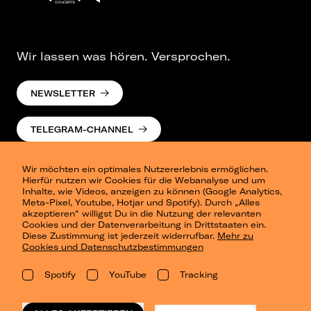
Wir lassen was hören. Versprochen.
NEWSLETTER
TELEGRAM-CHANNEL
Wir möchten ein optimales Nutzererlebnis ermöglichen.
Hierfür nutzen wir Cookies für die Webanalyse und um
Inhalte, wie Videos, anzeigen zu können (Google Analytics,
Meta-Pixel, Youtube, Hotjar und Spotify). Durch „Alles
akzeptieren“ willigst Du in die Nutzung der relevanten
Cookies und der Datenverarbeitung in Drittstaaten ein.
Presse
Diese Zustimmung ist jederzeit widerrufbar.
Mehr zu
Berlin
Cookies und Datenschutzbestimmungen
Dresden
Leipzig
Spotify
YouTube
Tracking
Konzertsommer Petersberg
Alle Städte
Vergangene Shows