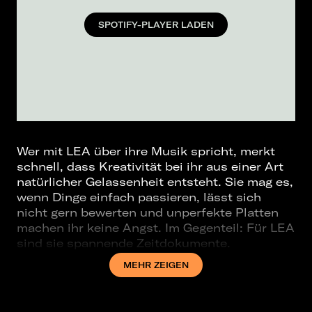
SPOTIFY-PLAYER LADEN
Wer mit LEA über ihre Musik spricht, merkt
schnell, dass Kreativität bei ihr aus einer Art
natürlicher Gelassenheit entsteht. Sie mag es,
wenn Dinge einfach passieren, lässt sich
nicht gern bewerten und unperfekte Platten
machen ihr keine Angst. Im Gegenteil: Für LEA
sind sie spannende Zeitdokumente.
2016 veröffentlichte sie ihr erstes, sehr
MEHR ZEIGEN
melancholisches Album "Vakuum". Ihre Single
"Leiser" wurde zur Radio-Hymne und
bescherte ihr die erste goldene Schallplatte.