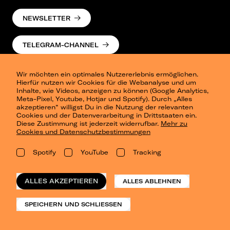
NEWSLETTER
TELEGRAM-CHANNEL
Wir möchten ein optimales Nutzererlebnis ermöglichen.
Hierfür nutzen wir Cookies für die Webanalyse und um
Inhalte, wie Videos, anzeigen zu können (Google Analytics,
Meta-Pixel, Youtube, Hotjar und Spotify). Durch „Alles
akzeptieren“ willigst Du in die Nutzung der relevanten
Cookies und der Datenverarbeitung in Drittstaaten ein.
Presse
Diese Zustimmung ist jederzeit widerrufbar.
Mehr zu
Berlin
Cookies und Datenschutzbestimmungen
Dresden
Leipzig
Spotify
YouTube
Tracking
Konzertsommer Petersberg
Alle Städte
Vergangene Shows
ALLES AKZEPTIEREN
ALLES ABLEHNEN
o_team
Datenschutz
SPEICHERN UND SCHLIESSEN
Impressum