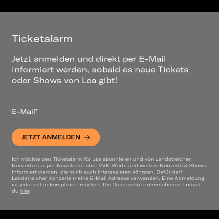
Ticketalarm
Jetzt anmelden und direkt per E-Mail
informiert werden, sobald es neue Tickets
oder Shows von Lea gibt!
E-Mail*
JETZT ANMELDEN
Ich möchte den Ticketalarm für Lea abonnieren und von Landstreicher
Konzerte u.a. per Newsletter über VVK-Starts und weitere Konzerte & Shows
informiert werden, die mich auch interessieren könnten. Dafür darf
Landstreicher Konzerte meine E-Mail Adresse verwenden. Eine Abmeldung
ist jederzeit unkompliziert möglich. Die Datenschutzinformationen findest
du
hier
.