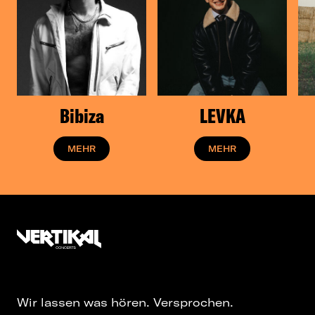
2021 und 2022 ist LEA die meistgestreamte
Künstlerin in Deutschland. Allein auf Spotify
erreicht sie über 272 Mio. Streams. Das Album
»Treppenhaus« erreicht Goldstatus. Es folgt
die ausverkaufte »Treppenhaus« OPEN AIR
Tour. Die Folgezeit ist geprägt von Kreativität
und außergewöhnlichen Kollaborationen,
sowie der Verleihung von 10 Gold- und Platin
Bibiza
LEVKA
Awards. Im Herbst 2022 spielte sie eine
ausverkaufte Hallentour, die beim Publikum
MEHR
MEHR
für Begeisterung sorgt.
Bevor LEA im Sommer 2023 insgesamt 23
Open Air Shows spielte, veröffentlichte die
Wahlberlinerin mit “Bülowstrasse“ ein Album
ganz entgegen dem Zeitgeist, mit dem die
Straße ihren festen Platz in der an
musikalischen Anekdoten und Erzählungen so
reichen Hauptstadt bekommen hat.
Wir lassen was hören. Versprochen.