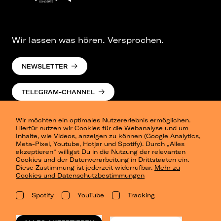
Wir lassen was hören. Versprochen.
NEWSLETTER
TELEGRAM-CHANNEL
Wir möchten ein optimales Nutzererlebnis ermöglichen.
Hierfür nutzen wir Cookies für die Webanalyse und um
Inhalte, wie Videos, anzeigen zu können (Google Analytics,
Meta-Pixel, Youtube, Hotjar und Spotify). Durch „Alles
akzeptieren“ willigst Du in die Nutzung der relevanten
Cookies und der Datenverarbeitung in Drittstaaten ein.
Presse
Diese Zustimmung ist jederzeit widerrufbar.
Mehr zu
Berlin
Cookies und Datenschutzbestimmungen
Dresden
Leipzig
Spotify
YouTube
Tracking
Konzertsommer Petersberg
Alle Städte
Vergangene Shows