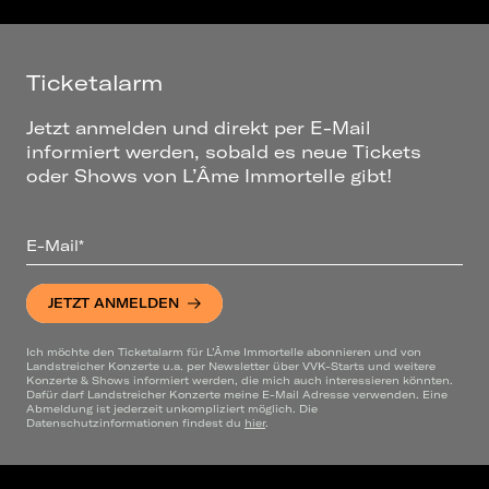
Ticketalarm
Jetzt anmelden und direkt per E-Mail
informiert werden, sobald es neue Tickets
oder Shows von L’Âme Immortelle gibt!
E-Mail*
JETZT ANMELDEN
Ich möchte den Ticketalarm für L’Âme Immortelle abonnieren und von
Landstreicher Konzerte u.a. per Newsletter über VVK-Starts und weitere
Konzerte & Shows informiert werden, die mich auch interessieren könnten.
Dafür darf Landstreicher Konzerte meine E-Mail Adresse verwenden. Eine
Abmeldung ist jederzeit unkompliziert möglich. Die
Datenschutzinformationen findest du
hier
.