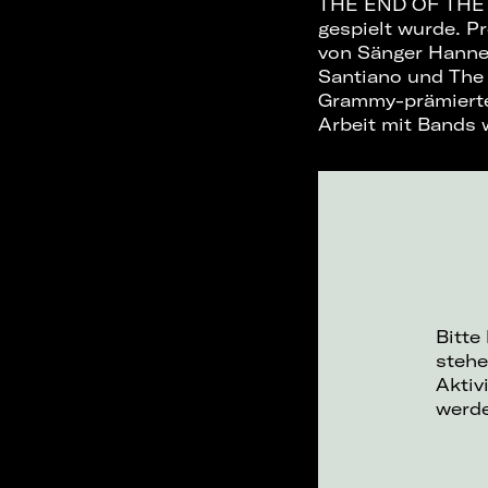
THE END OF THE R
gespielt wurde. 
von Sänger Hannes
Santiano und The 
Grammy-prämierte
Arbeit mit Bands 
Bitte
stehe
Aktiv
werd