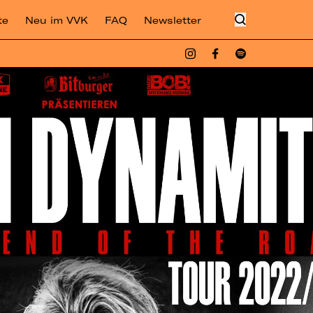
te
Neu im VVK
FAQ
Newsletter