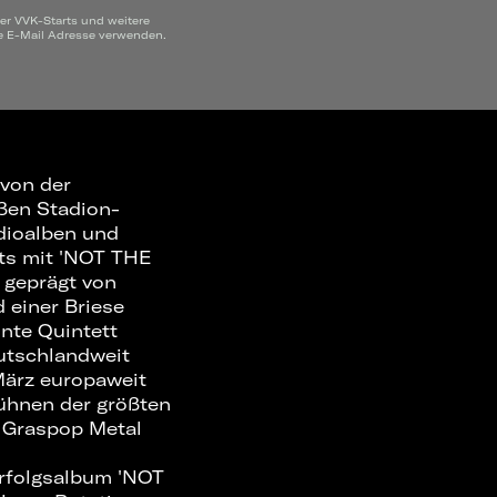
ber VVK-Starts und weitere
ne E-Mail Adresse verwenden.
von der
oßen Stadion-
udioalben und
ts mit 'NOT THE
 geprägt von
einer Briese
nnte Quintett
eutschlandweit
März europaweit
ühnen der größten
n Graspop Metal
Erfolgsalbum 'NOT