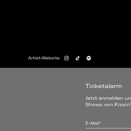
Artist-Website
Ticketalarm
Jetzt anmelden un
Shows von Kissin'
E-Mail*