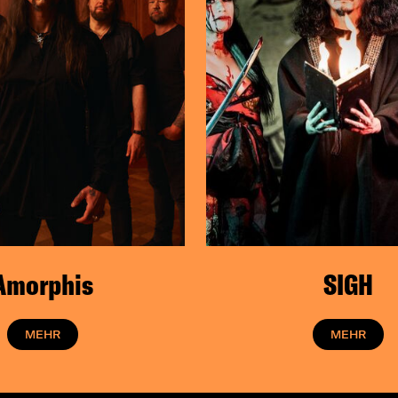
Amorphis
SIGH
MEHR
MEHR