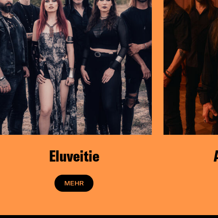
Eluveitie
MEHR