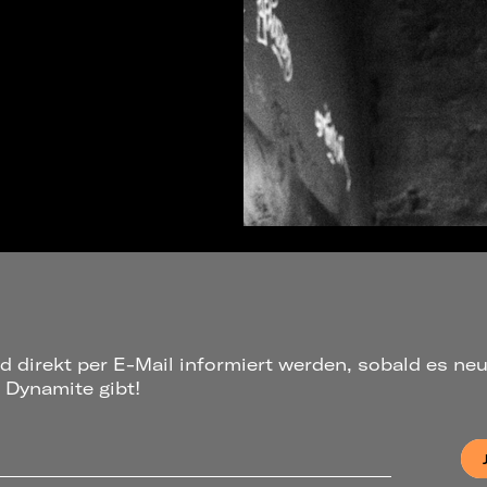
d direkt per E-Mail informiert werden, sobald es ne
 Dynamite gibt!