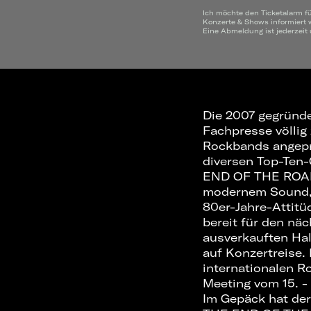
Ich möchte den Ticketalarm f
Konzerte & Shows informiert 
Eine Abmeldung ist jederzeit
Die 2007 gegründ
Fachpresse völlig
Rockbands angepri
diversen Top-Ten-
END OF THE ROAD' 
modernem Sound, 
80er-Jahre-Attitüd
bereit für den nä
ausverkauften Ha
auf Konzertreise
internationalen R
Meeting vom 15. - 
Im Gepäck hat der