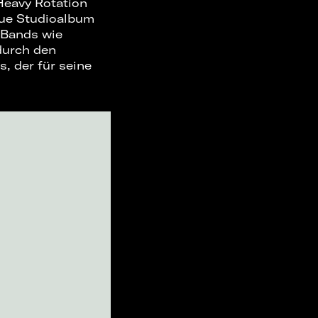
Heavy Rotation
eue Studioalbum
 Bands wie
 durch den
 der für seine