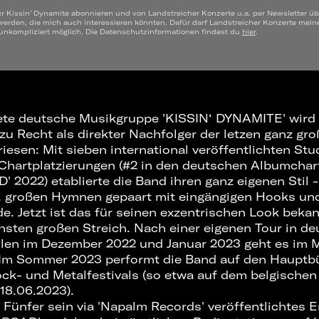
ür Kissin' Dynamite abonnieren und von Landstreicher Konzerte u.a. per Newsletter ü
werden, die mich auch interessieren könnten. Dafür darf Landstreicher Konzerte mei
 unkompliziert möglich. Die Datenschutzinformationen findest du
hier
.
ete deutsche Musikgruppe 'KISSIN‘ DYNAMITE' wird 
 zu Recht als direkter Nachfolger der letzen ganz gr
esen: Mit sieben international veröffentlichten St
Chartplatzierungen (#2 in den deutschen Albumchar
2022) etablierte die Band ihren ganz eigenen Stil -
großen Hymnen gepaart mit eingängigen Hooks und 
e. Jetzt ist das für seinen exzentrischen Look beka
chsten großen Streich. Nach einer eigenen Tour in d
llen im Dezember 2022 und Januar 2023 geht es im 
. Im Sommer 2023 performt die Band auf den Hauptb
ock- und Metalfestivals (so etwa auf dem belgische
18.06.2023).
 Fünfer sein via 'Napalm Records' veröffentlichtes 