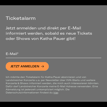
Ticketalarm
Jetzt anmelden und direkt per E-Mail
informiert werden, sobald es neue Tickets
oder Shows von Katha Pauer gibt!
E-Mail*
JETZT ANMELDEN
Ich möchte den Ticketalarm für Katha Pauer abonnieren und von
Landstreicher Konzerte u.a. per Newsletter über VVK-Starts und weitere
Konzerte & Shows informiert werden, die mich auch interessieren könnten.
Dafür darf Landstreicher Konzerte meine E-Mail Adresse verwenden. Eine
Abmeldung ist jederzeit unkompliziert möglich. Die
Datenschutzinformationen findest du
hier
.