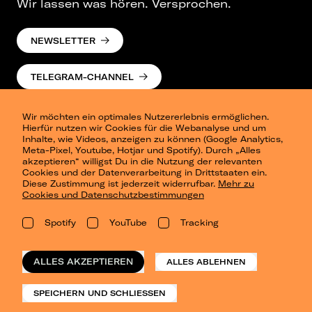
Wir lassen was hören. Versprochen.
NEWSLETTER
TELEGRAM-CHANNEL
Wir möchten ein optimales Nutzererlebnis ermöglichen.
Hierfür nutzen wir Cookies für die Webanalyse und um
Inhalte, wie Videos, anzeigen zu können (Google Analytics,
Meta-Pixel, Youtube, Hotjar und Spotify). Durch „Alles
akzeptieren“ willigst Du in die Nutzung der relevanten
Cookies und der Datenverarbeitung in Drittstaaten ein.
Presse
Diese Zustimmung ist jederzeit widerrufbar.
Mehr zu
Berlin
Cookies und Datenschutzbestimmungen
Dresden
Leipzig
Spotify
YouTube
Tracking
Konzertsommer Petersberg
Alle Städte
Vergangene Shows
ALLES AKZEPTIEREN
ALLES ABLEHNEN
o_team
Datenschutz
SPEICHERN UND SCHLIESSEN
Impressum