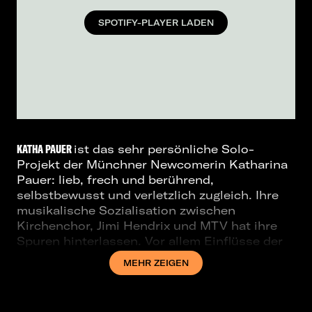
SPOTIFY-PLAYER LADEN
KATHA PAUER
ist das sehr persönliche Solo-
Projekt der Münchner Newcomerin Katharina
Pauer: lieb, frech und berührend,
selbstbewusst und verletzlich zugleich. Ihre
musikalische Sozialisation zwischen
Kirchenchor, Jimi Hendrix und MTV hat ihre
Spuren hinterlassen. Vor allem Einflüsse der
amerikanischen R’n‘B-Szene der frühen
MEHR ZEIGEN
2000er – wie etwa Destiny’s Child, Beyoncé
oder Rihanna - schleichen sich nach wie vor
in
KATHA
s Sound, mal bewusst, mal unbewusst.