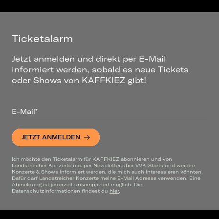
Ticketalarm
Jetzt anmelden und direkt per E-Mail
informiert werden, sobald es neue Tickets
oder Shows von KAFFKIEZ gibt!
E-Mail*
JETZT ANMELDEN
Ich möchte den Ticketalarm für KAFFKIEZ abonnieren und von
Landstreicher Konzerte u.a. per Newsletter über VVK-Starts und weitere
Konzerte & Shows informiert werden, die mich auch interessieren könnten.
Dafür darf Landstreicher Konzerte meine E-Mail Adresse verwenden. Eine
Abmeldung ist jederzeit unkompliziert möglich. Die
Datenschutzinformationen findest du
hier
.