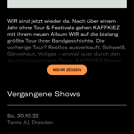
WIR sind jetzt wieder da. Nach über einem
Jahr ohne Tour & Festivals gehen KAFFKIEZ
mit ihrem neuen Album WIR auf die bislang
größte Tour ihrer Bandgeschichte. Die
vorherige Tour? Restlos ausverkauft. Schweiß,
Gänsehaut, Vollgas – einmal quer durch den
deutschsprachigen Raum. KAFFKIEZ-Shows
stehen für ehrliche Live-Momente ohne
MEHR ZEIGEN
Schnickschnack. Dicht an der Crowd, laut &
roh – ein Familientreffen im Moshpit.
Die fünf Jungs aus Rosenheim liefern ihre
Vergangene Shows
Energie ohne Filter, treffen mitten rein und
schaffen es trotzdem, auch in großen Hallen
die echte Nähe zu erzeugen, für die man sie
kennt. 2024 haben sie mit Platz 3 in den
So, 30.10.22
deutschen Albumcharts bereits gezeigt, dass
Tante JU, Dresden
sie mit ihrer immer größer werdenden
Fangemeinde gekommen sind, um zu bleiben