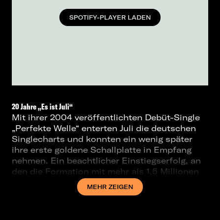
SPOTIFY-PLAYER LADEN
20 Jahre „Es ist Juli“
Mit ihrer 2004 veröffentlichten Debüt-Single
„Perfekte Welle“ enterten Juli die deutschen
Singlecharts und konnten ein wenig später
ihre erste goldene Schallplatte in Empfang
nehmen. Ein beachtlicher Einstiegserfolg, an
den die Formation mit mehr als 1,5 Millionen
verkauften Einheiten ihrer mit Gold und Platin
MEHR ZEIGEN
ausgezeichneten Alben anknüpfte — und
momentan fast eine Million monatliche
Spotify-Hörer:innen begeistert. Obwohl