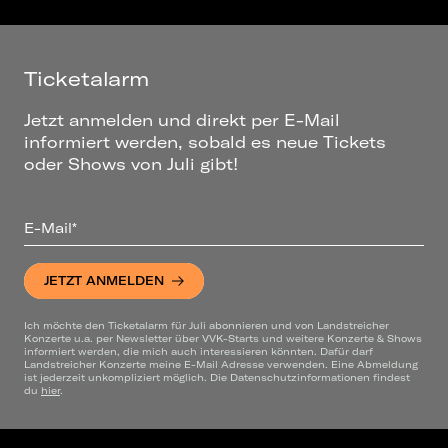
Ticketalarm
Jetzt anmelden und direkt per E-Mail
informiert werden, sobald es neue Tickets
oder Shows von Juli gibt!
E-Mail*
JETZT ANMELDEN
Ich möchte den Ticketalarm für Juli abonnieren und von Landstreicher
Konzerte u.a. per Newsletter über VVK-Starts und weitere Konzerte & Shows
informiert werden, die mich auch interessieren könnten. Dafür darf
Landstreicher Konzerte meine E-Mail Adresse verwenden. Eine Abmeldung
ist jederzeit unkompliziert möglich. Die Datenschutzinformationen findest
du
hier
.