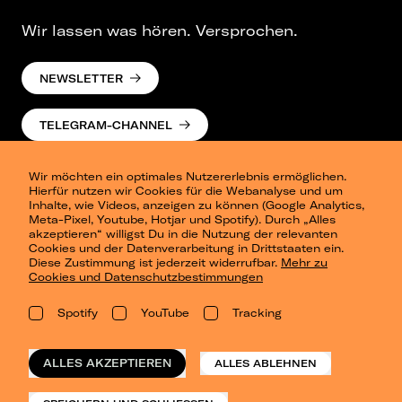
Wir lassen was hören. Versprochen.
NEWSLETTER
TELEGRAM-CHANNEL
Wir möchten ein optimales Nutzererlebnis ermöglichen.
Hierfür nutzen wir Cookies für die Webanalyse und um
Inhalte, wie Videos, anzeigen zu können (Google Analytics,
Meta-Pixel, Youtube, Hotjar und Spotify). Durch „Alles
akzeptieren“ willigst Du in die Nutzung der relevanten
Cookies und der Datenverarbeitung in Drittstaaten ein.
Presse
Diese Zustimmung ist jederzeit widerrufbar.
Mehr zu
Berlin
Cookies und Datenschutzbestimmungen
Dresden
Leipzig
Spotify
YouTube
Tracking
Konzertsommer Petersberg
Alle Städte
Vergangene Shows
ALLES AKZEPTIEREN
ALLES ABLEHNEN
o_team
Datenschutz