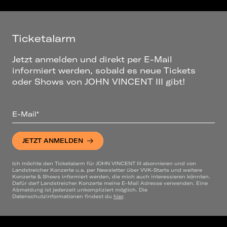
Ticketalarm
Jetzt anmelden und direkt per E-Mail
informiert werden, sobald es neue Tickets
oder Shows von JOHN VINCENT III gibt!
E-Mail*
JETZT ANMELDEN
Ich möchte den Ticketalarm für JOHN VINCENT III abonnieren und von
Landstreicher Konzerte u.a. per Newsletter über VVK-Starts und weitere
Konzerte & Shows informiert werden, die mich auch interessieren könnten.
Dafür darf Landstreicher Konzerte meine E-Mail Adresse verwenden. Eine
Abmeldung ist jederzeit unkompliziert möglich. Die
Datenschutzinformationen findest du
hier
.