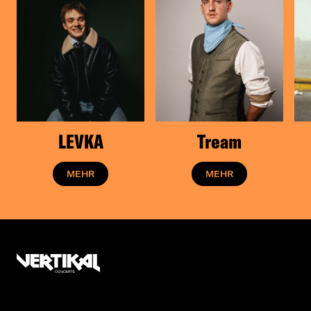
LEVKA
Tream
MEHR
MEHR