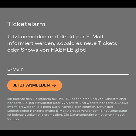
Ticketalarm
Jetzt anmelden und direkt per E-Mail
informiert werden, sobald es neue Tickets
oder Shows von HAEHLE gibt!
E-Mail*
JETZT ANMELDEN
Ich möchte den Ticketalarm für HAEHLE abonnieren und von Landstreicher
Konzerte u.a. per Newsletter über VVK-Starts und weitere Konzerte & Shows
informiert werden, die mich auch interessieren könnten. Dafür darf
Landstreicher Konzerte meine E-Mail Adresse verwenden. Eine Abmeldung
ist jederzeit unkompliziert möglich. Die Datenschutzinformationen findest
du
hier
.