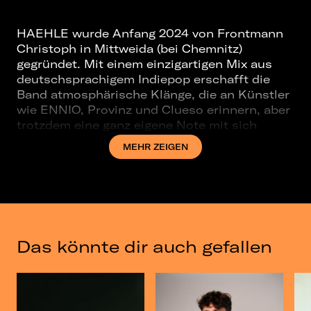
HAEHLE wurde Anfang 2024 von Frontmann
Christoph in Mittweida (bei Chemnitz)
gegründet. Mit einem einzigartigen Mix aus
deutschsprachigem Indiepop erschafft die
Band atmosphärische Klänge, die an Künstler
wie ENNIO, Provinz und Clueso erinnern, aber
trotzdem eine ganz eigene Note mit sich
bringen.
MEHR ZEIGEN
Melancholie in allen Geschmacksrichtungen
- Die Musik von HAEHLE ist geprägt von
Melancholie in verschiedenen Facetten, oft
um Themen wie Liebe, Sehnsucht und
Zerrissenheit. Die musikalischen Hintergründe
der Bandmitglieder - von Jazz über CCM,
Das könnte dir auch gefallen
Rock, Gospel und Funk - verleihen der Musik
eine besondere Tiefe.