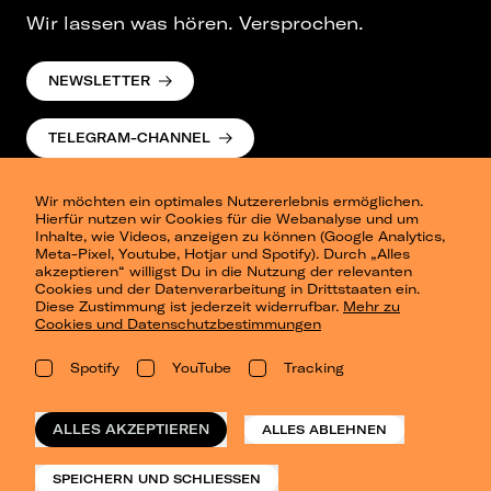
Wir lassen was hören. Versprochen.
NEWSLETTER
TELEGRAM-CHANNEL
Wir möchten ein optimales Nutzererlebnis ermöglichen.
Hierfür nutzen wir Cookies für die Webanalyse und um
Inhalte, wie Videos, anzeigen zu können (Google Analytics,
Meta-Pixel, Youtube, Hotjar und Spotify). Durch „Alles
akzeptieren“ willigst Du in die Nutzung der relevanten
Cookies und der Datenverarbeitung in Drittstaaten ein.
Presse
Diese Zustimmung ist jederzeit widerrufbar.
Mehr zu
Berlin
Cookies und Datenschutzbestimmungen
Dresden
Leipzig
Spotify
YouTube
Tracking
Konzertsommer Petersberg
Alle Städte
Vergangene Shows
ALLES AKZEPTIEREN
ALLES ABLEHNEN
o_team
Datenschutz
SPEICHERN UND SCHLIESSEN
Impressum