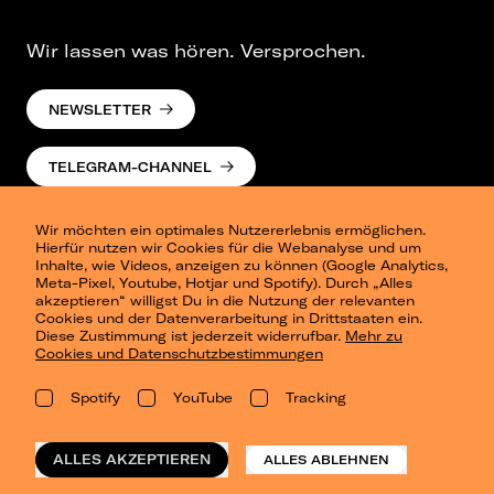
Wir lassen was hören. Versprochen.
NEWSLETTER
TELEGRAM-CHANNEL
Wir möchten ein optimales Nutzererlebnis ermöglichen.
Hierfür nutzen wir Cookies für die Webanalyse und um
Inhalte, wie Videos, anzeigen zu können (Google Analytics,
Meta-Pixel, Youtube, Hotjar und Spotify). Durch „Alles
akzeptieren“ willigst Du in die Nutzung der relevanten
Cookies und der Datenverarbeitung in Drittstaaten ein.
Presse
Diese Zustimmung ist jederzeit widerrufbar.
Mehr zu
Berlin
Cookies und Datenschutzbestimmungen
Dresden
Leipzig
Spotify
YouTube
Tracking
Konzertsommer Petersberg
Alle Städte
Vergangene Shows
ALLES AKZEPTIEREN
ALLES ABLEHNEN
o_team
Datenschutz