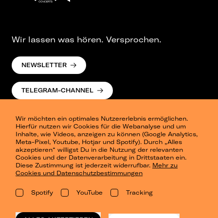
Wir lassen was hören. Versprochen.
NEWSLETTER
TELEGRAM-CHANNEL
Wir möchten ein optimales Nutzererlebnis ermöglichen.
Hierfür nutzen wir Cookies für die Webanalyse und um
Inhalte, wie Videos, anzeigen zu können (Google Analytics,
Meta-Pixel, Youtube, Hotjar und Spotify). Durch „Alles
akzeptieren“ willigst Du in die Nutzung der relevanten
Cookies und der Datenverarbeitung in Drittstaaten ein.
Presse
Diese Zustimmung ist jederzeit widerrufbar.
Mehr zu
Berlin
Cookies und Datenschutzbestimmungen
Dresden
Leipzig
Spotify
YouTube
Tracking
Konzertsommer Petersberg
Alle Städte
Vergangene Shows