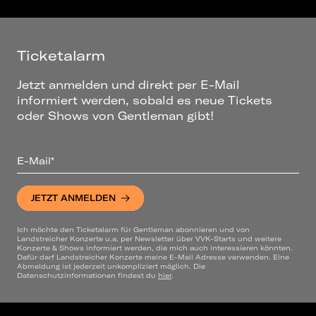
Ticketalarm
Jetzt anmelden und direkt per E-Mail
informiert werden, sobald es neue Tickets
oder Shows von Gentleman gibt!
E-Mail*
JETZT ANMELDEN
Ich möchte den Ticketalarm für Gentleman abonnieren und von
Landstreicher Konzerte u.a. per Newsletter über VVK-Starts und weitere
Konzerte & Shows informiert werden, die mich auch interessieren könnten.
Dafür darf Landstreicher Konzerte meine E-Mail Adresse verwenden. Eine
Abmeldung ist jederzeit unkompliziert möglich. Die
Datenschutzinformationen findest du
hier
.