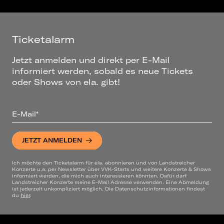
Ticketalarm
Jetzt anmelden und direkt per E-Mail
informiert werden, sobald es neue Tickets
oder Shows von ela. gibt!
E-Mail*
JETZT ANMELDEN
Ich möchte den Ticketalarm für ela. abonnieren und von Landstreicher
Konzerte u.a. per Newsletter über VVK-Starts und weitere Konzerte & Shows
informiert werden, die mich auch interessieren könnten. Dafür darf
Landstreicher Konzerte meine E-Mail Adresse verwenden. Eine Abmeldung
ist jederzeit unkompliziert möglich. Die Datenschutzinformationen findest
du
hier
.