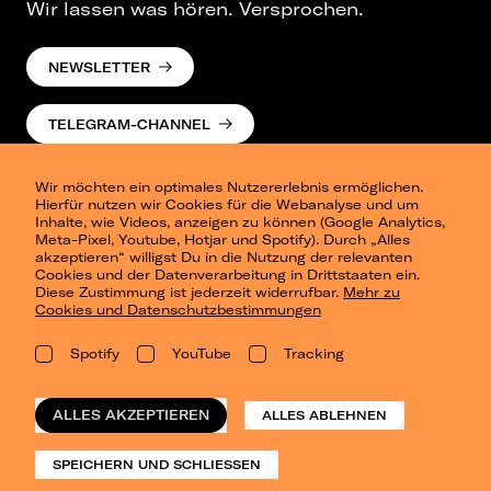
Wir lassen was hören. Versprochen.
NEWSLETTER
TELEGRAM-CHANNEL
Wir möchten ein optimales Nutzererlebnis ermöglichen.
Hierfür nutzen wir Cookies für die Webanalyse und um
Inhalte, wie Videos, anzeigen zu können (Google Analytics,
Meta-Pixel, Youtube, Hotjar und Spotify). Durch „Alles
akzeptieren“ willigst Du in die Nutzung der relevanten
Cookies und der Datenverarbeitung in Drittstaaten ein.
Presse
Diese Zustimmung ist jederzeit widerrufbar.
Mehr zu
Berlin
Cookies und Datenschutzbestimmungen
Dresden
Leipzig
Spotify
YouTube
Tracking
Konzertsommer Petersberg
Alle Städte
Vergangene Shows
ALLES AKZEPTIEREN
ALLES ABLEHNEN
o_team
Datenschutz
SPEICHERN UND SCHLIESSEN
Impressum