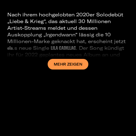
Nach ihrem hochgelobten 2020er Solodebüt
„Liebe & Krieg“, das aktuell 30 Millionen
Artist-Streams meldet und dessen
Auskopplung „Irgendwann“ lässig die 10
Millionen-Marke geknackt hat, erscheint jetzt
ela
.s neue Single
LILA CADILLAC
. Der Song kündigt
ihr für 2022 geplantes neues Album an und
zeigt mit noch urbanerem, hochaktuellem
MEHR ZEIGEN
Sound wieder eine ganz neue Seite der
Berliner Musikerin.