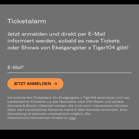
Ticketalarm
Jetzt anmelden und direkt per E-Mail
informiert werden, sobald es neue Tickets
oder Shows von Ekelgangster x Tiger104 gibt!
E-Mail*
JETZT ANMELDEN
Ich möchte den Ticketalarm für Ekelgangster x Tiger104 abonnieren und von
Landstreicher Konzerte u.a. per Newsletter über VVK-Starts und weitere
Konzerte & Shows informiert werden, die mich auch interessieren könnten.
Dafür darf Landstreicher Konzerte meine E-Mail Adresse verwenden. Eine
Abmeldung ist jederzeit unkompliziert möglich. Die
Datenschutzinformationen findest du
hier
.