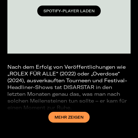
SPOTIFY-PLAYER LADEN
Nach dem Erfolg von Veröffentlichungen wie
„ROLEX FÜR ALLE“ (2022) oder „Overdose“
(2024), ausverkauften Tourneen und Festival-
Headliner-Shows tat DISARSTAR in den
letzten Monaten genau das, was man nach
solchen Meilensteinen tun sollte – er kam für
einen Moment zur Ruhe.
Besser gesagt: Er holte einmal tief Luft, denn
MEHR ZEIGEN
jetzt gibt es Großes zu verkünden: 2025/2026
kehrt DISARSTAR zurück! Mit neuen Tracks im
Gepäck und der größten Tour seiner