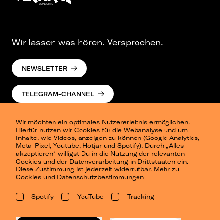
Wir lassen was hören. Versprochen.
NEWSLETTER
TELEGRAM-CHANNEL
Wir möchten ein optimales Nutzererlebnis ermöglichen.
Hierfür nutzen wir Cookies für die Webanalyse und um
Inhalte, wie Videos, anzeigen zu können (Google Analytics,
Meta-Pixel, Youtube, Hotjar und Spotify). Durch „Alles
akzeptieren“ willigst Du in die Nutzung der relevanten
Cookies und der Datenverarbeitung in Drittstaaten ein.
Presse
Diese Zustimmung ist jederzeit widerrufbar.
Mehr zu
Berlin
Cookies und Datenschutzbestimmungen
Dresden
Leipzig
Spotify
YouTube
Tracking
Konzertsommer Petersberg
Alle Städte