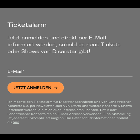
Ticketalarm
Jetzt anmelden und direkt per E-Mail
informiert werden, sobald es neue Tickets
oder Shows von Disarstar gibt!
E-Mail*
JETZT ANMELDEN
Ich möchte den Ticketalarm für Disarstar abonnieren und von Landstreicher
Konzerte u.a. per Newsletter über VVK-Starts und weitere Konzerte & Shows
informiert werden, die mich auch interessieren könnten. Dafür darf
Landstreicher Konzerte meine E-Mail Adresse verwenden. Eine Abmeldung
ist jederzeit unkompliziert möglich. Die Datenschutzinformationen findest
du
hier
.