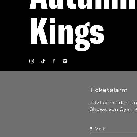
Kings
Ticketalarm
Jetzt anmelden un
Shows von Cyan K
E-Mail*