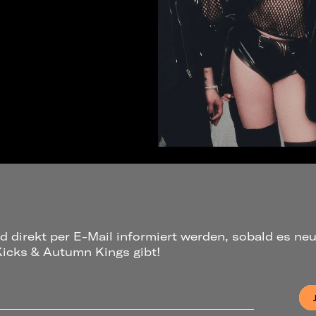
d direkt per E-Mail informiert werden, sobald es ne
icks & Autumn Kings gibt!