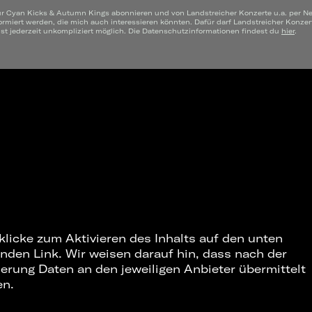
ür Cyan Kicks & Autumn Kings abonnieren und von Landstreicher Konzerte u.a. per N
ormiert werden, die mich auch interessieren könnten. Dafür darf Landstreicher Konze
t jederzeit unkompliziert möglich. Die Datenschutzinformationen findest du
hier
.
 klicke zum Aktivieren des Inhalts auf den unten
nden Link. Wir weisen darauf hin, dass nach der
ierung Daten an den jeweiligen Anbieter übermittelt
en.