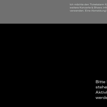
Ich möchte den Ticketalarm f
weitere Konzerte & Shows inf
verwenden. Eine Abmeldung is
Bitte
stehe
Aktiv
werd