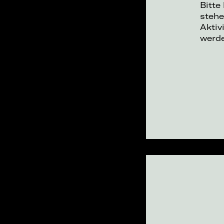
Bitte
stehe
Aktiv
werd