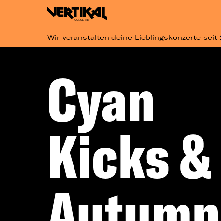
Wir veranstalten deine Lieblingskonzerte seit
Cyan
Kicks &
Autumn