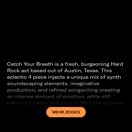
Catch Your Breath is a fresh, burgeoning Hard
Rock act based out of Austin, Texas. This
eclectic 4 piece injects a unique mix of synth
soundscaping elements, imaginative
production, and refined songwriting creating
an intense amount of emotion, while still
keeping it heavy and unique. With the success
of their debut album “Shame On Me”, seeing
MEHR ZEIGEN
multiple singles added to active rotation at
Sirius XM Octane radio, paired with very solid
touring history over the last year supporting