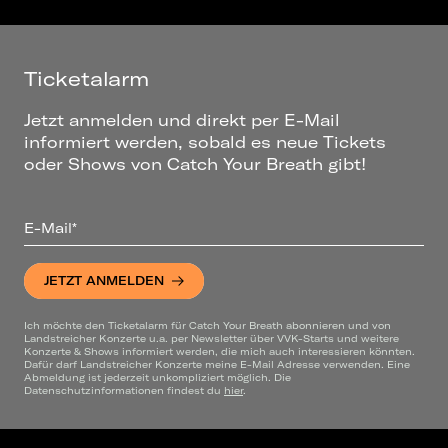
Ticketalarm
Jetzt anmelden und direkt per E-Mail
informiert werden, sobald es neue Tickets
oder Shows von Catch Your Breath gibt!
E-Mail*
JETZT ANMELDEN
Ich möchte den Ticketalarm für Catch Your Breath abonnieren und von
Landstreicher Konzerte u.a. per Newsletter über VVK-Starts und weitere
Konzerte & Shows informiert werden, die mich auch interessieren könnten.
Dafür darf Landstreicher Konzerte meine E-Mail Adresse verwenden. Eine
Abmeldung ist jederzeit unkompliziert möglich. Die
Datenschutzinformationen findest du
hier
.