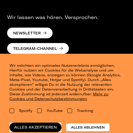
Wir lassen was hören. Versprochen.
NEWSLETTER
TELEGRAM-CHANNEL
Wir möchten ein optimales Nutzererlebnis ermöglichen.
Hierfür nutzen wir Cookies für die Webanalyse und um
Inhalte, wie Videos, anzeigen zu können (Google Analytics,
Meta-Pixel, Youtube, Hotjar und Spotify). Durch „Alles
akzeptieren“ willigst Du in die Nutzung der relevanten
Cookies und der Datenverarbeitung in Drittstaaten ein.
Presse
Diese Zustimmung ist jederzeit widerrufbar.
Mehr zu
Berlin
Cookies und Datenschutzbestimmungen
Dresden
Leipzig
Spotify
YouTube
Tracking
Konzertsommer Petersberg
Alle Städte
Vergangene Shows
ALLES AKZEPTIEREN
ALLES ABLEHNEN
o_team