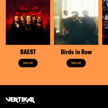
BAEST
Birds in Row
MEHR
MEHR