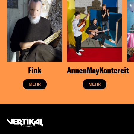
Fink
AnnenMayKantereit
MEHR
MEHR