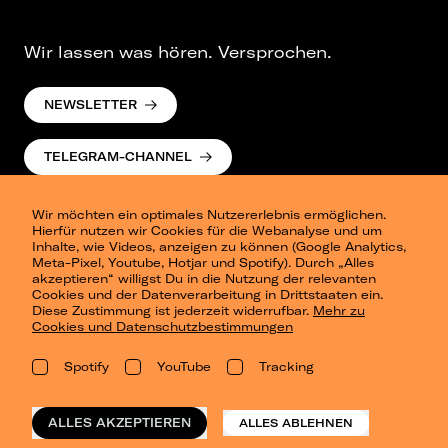
Wir lassen was hören. Versprochen.
NEWSLETTER
TELEGRAM-CHANNEL
Wir möchten ein optimales Nutzererlebnis ermöglichen.
Hierfür nutzen wir Cookies für die Webanalyse und um
Inhalte, wie Videos, anzeigen zu können (Google Analytics,
Meta-Pixel, Youtube, Hotjar und Spotify). Durch „Alles
akzeptieren“ willigst Du in die Nutzung der relevanten
Cookies und der Datenverarbeitung in Drittstaaten ein.
Presse
Diese Zustimmung ist jederzeit widerrufbar.
Mehr zu
Berlin
Cookies und Datenschutzbestimmungen
Dresden
Leipzig
Spotify
YouTube
Tracking
Konzertsommer Petersberg
Alle Städte
Vergangene Shows
ALLES AKZEPTIEREN
ALLES ABLEHNEN
o_team