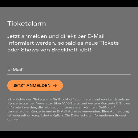
Ticketalarm
Jetzt anmelden und direkt per E-Mail
informiert werden, sobald es neue Tickets
oder Shows von Brockhoff gibt!
E-Mail*
JETZT ANMELDEN
Ich möchte den Ticketalarm für Brockhoff abonnieren und von Landstreicher
Konzerte u.a. per Newsletter über VVK-Starts und weitere Konzerte & Shows
informiert werden, die mich auch interessieren könnten. Dafür darf
Landstreicher Konzerte meine E-Mail Adresse verwenden. Eine Abmeldung
ist jederzeit unkompliziert möglich. Die Datenschutzinformationen findest
du
hier
.