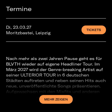
Termine
Di, 23.03.27
TICKETS
Moritzbastei, Leipzig
Nach mehr als zwei Jahren Pause geht es für
BLVTH wieder auf eigene Headliner Tour. Im
März 2027 wird der Genre-breaking Artist auf
seiner ULTERIOR TOUR in 6 deutschen
Städten auftreten und neben seinen Hits auch
neue, unveröffentlichte Songs präsentieren.
Aufgewachsen mit den Misfits und anderen
Punk Bands, bevor er Trap und French House
MEHR ZEIGEN
entdeckte, nennt der Berliner Künstler seinen
Sound „Future Grunge”, detuned Synth-Riffs