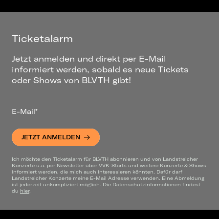
Ticketalarm
Jetzt anmelden und direkt per E-Mail
informiert werden, sobald es neue Tickets
oder Shows von BLVTH gibt!
E-Mail*
JETZT ANMELDEN
Ich möchte den Ticketalarm für BLVTH abonnieren und von Landstreicher
Konzerte u.a. per Newsletter über VVK-Starts und weitere Konzerte & Shows
informiert werden, die mich auch interessieren könnten. Dafür darf
Landstreicher Konzerte meine E-Mail Adresse verwenden. Eine Abmeldung
ist jederzeit unkompliziert möglich. Die Datenschutzinformationen findest
du
hier
.