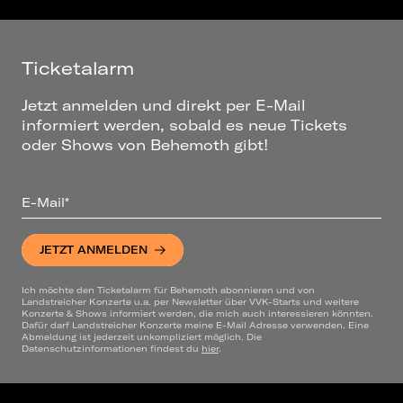
Ticketalarm
Jetzt anmelden und direkt per E-Mail
informiert werden, sobald es neue Tickets
oder Shows von Behemoth gibt!
E-Mail*
JETZT ANMELDEN
Ich möchte den Ticketalarm für Behemoth abonnieren und von
Landstreicher Konzerte u.a. per Newsletter über VVK-Starts und weitere
Konzerte & Shows informiert werden, die mich auch interessieren könnten.
Dafür darf Landstreicher Konzerte meine E-Mail Adresse verwenden. Eine
Abmeldung ist jederzeit unkompliziert möglich. Die
Datenschutzinformationen findest du
hier
.