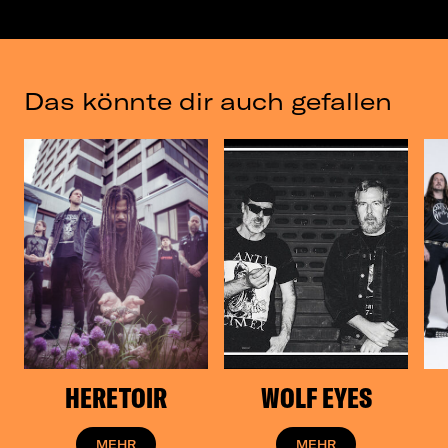
distinct lack of fucks that he has to give.
Das könnte dir auch gefallen
HERETOIR
WOLF EYES
MEHR
MEHR