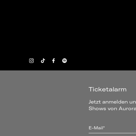
Ticketalarm
Jetzt anmelden un
Shows von Aurora 
E-Mail*