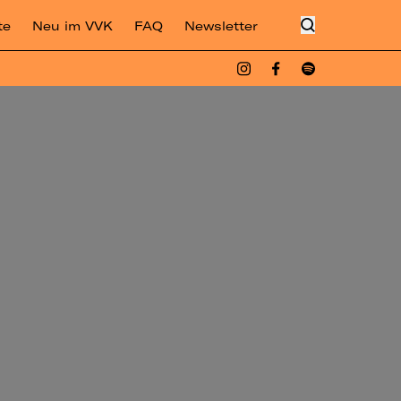
te
Neu im VVK
FAQ
Newsletter