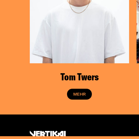
Tom Twers
MEHR