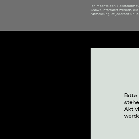
Ich möchte den Ticketalarm f
Shows informiert werden, die
Abmeldung ist jederzeit unko
Bitte
stehe
Aktiv
werd