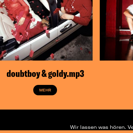
doubtboy & goldy.mp3
MEHR
Wir lassen was hören. V