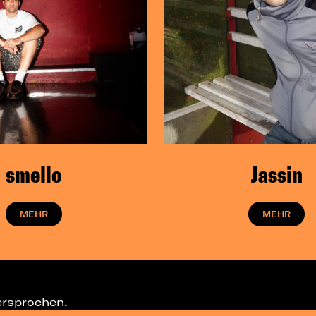
smello
Jassin
MEHR
MEHR
ersprochen.