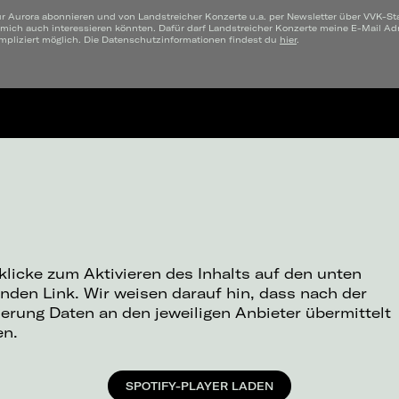
ür Aurora abonnieren und von Landstreicher Konzerte u.a. per Newsletter über VVK-St
 mich auch interessieren könnten. Dafür darf Landstreicher Konzerte meine E-Mail A
mpliziert möglich. Die Datenschutzinformationen findest du
hier
.
 klicke zum Aktivieren des Inhalts auf den unten
nden Link. Wir weisen darauf hin, dass nach der
ierung Daten an den jeweiligen Anbieter übermittelt
en.
SPOTIFY-PLAYER LADEN