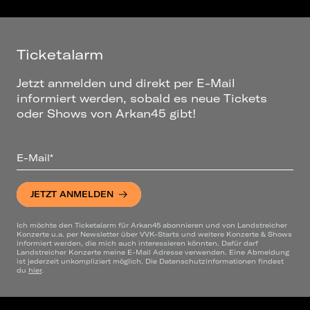
Ticketalarm
Jetzt anmelden und direkt per E-Mail
informiert werden, sobald es neue Tickets
oder Shows von Arkan45 gibt!
E-Mail*
JETZT ANMELDEN
Ich möchte den Ticketalarm für Arkan45 abonnieren und von Landstreicher
Konzerte u.a. per Newsletter über VVK-Starts und weitere Konzerte & Shows
informiert werden, die mich auch interessieren könnten. Dafür darf
Landstreicher Konzerte meine E-Mail Adresse verwenden. Eine Abmeldung
ist jederzeit unkompliziert möglich. Die Datenschutzinformationen findest
du
hier
.