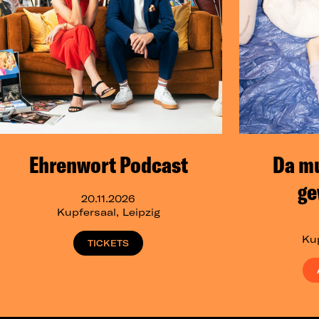
Ehrenwort Podcast
Da m
ge
20.11.2026
Kupfersaal, Leipzig
Kup
TICKETS