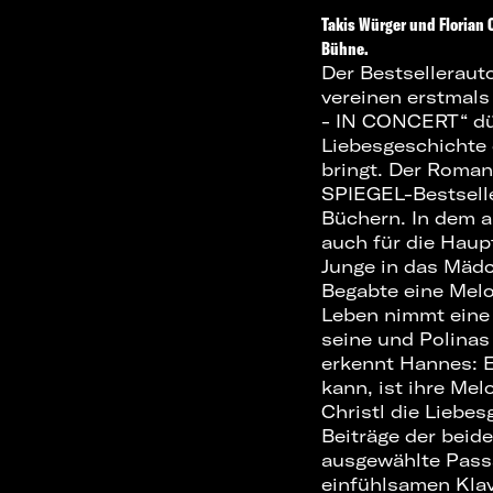
Takis Würger und Florian 
Bühne.
Der Bestselleraut
vereinen erstmal
- IN CONCERT“ dür
Liebesgeschichte 
bringt. Der Roman 
SPIEGEL-Bestselle
Büchern. In dem a
auch für die Haupt
Junge in das Mädc
Begabte eine Mel
Leben nimmt eine 
seine und Polinas 
erkennt Hannes: E
kann, ist ihre Mel
Christl die Liebes
Beiträge der beid
ausgewählte Passa
einfühlsamen Klav