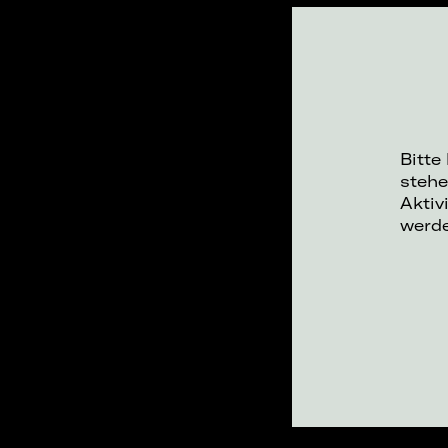
Bitte
stehe
Aktiv
werd