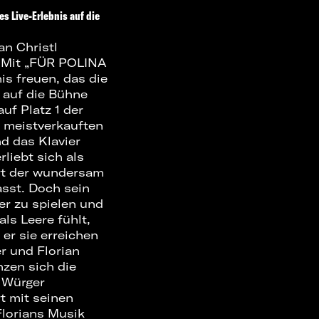
es Live-Erlebnis auf die
an Christl
. Mit „FÜR POLINA
s freuen, das die
 auf die Bühne
uf Platz 1 der
n meistverkauften
d das Klavier
liebt sich als
ert der wundersam
sst. Doch sein
r zu spielen und
ls Leere fühlt,
er sie erreichen
er und Florian
nzen sich die
s Würger
t mit seinen
Florians Musik