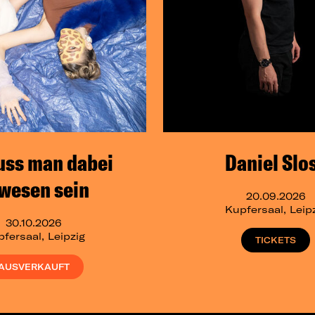
uss man dabei
Daniel Slo
wesen sein
20.09.2026
Kupfersaal, Leip
30.10.2026
fersaal, Leipzig
TICKETS
AUSVERKAUFT