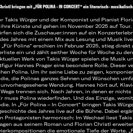
Christl bringen mit „FÜR POLINA - IN CONCERT“ ein literarisch- musikalisch
or Takis Würger und der Komponist und Pianist Flori
s ihre Künste und gehen im November 2025 auf Tour
fen sich die Zuschauer:innen auf ein Konzerterlebni
des Jahres mit einem Mix aus Lesung und Musik live
„Für Polina“ erschien im Februar 2025, stieg direkt a
rliste ein und zählt seither Woche für Woche zu de
ktuellen Werk von Takis Würger spielen die Musik un
figur Hannes Prager eine besondere Rolle. Dieser ver
hen Polina. Um ihr seine Liebe zu zeigen, komponi
odie, die Polinas ganzes Sehnen und Wünschen umfa
unvorhergesehene Wendung. Hannes hört auf, Klavie
Wege trennen sich. Nach Jahren, in denen er nichts a
r muss Polina wiederfinden. Und das Einzige, womit 
odie. In „Für Polina – In Concert“ bringen Takis Würg
geschichte des Jahres live auf die Bühne. Dabei ergä
en Protagonisten harmonisch: Im Wechsel liest Taki
gen aus seinem Roman und Florian Christl erweiter
ierkompositionen die emotionale Tiefe der Worte. „